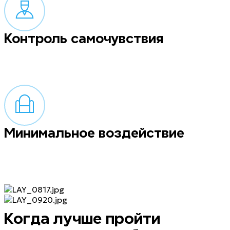
Контроль самочувствия
Во время процедуры анестезиолог контролирует ваше
состояние: следит за работой сердца, артериальным
давлением и насыщением крови кислородом с помощью
швейцарского оборудования
Минимальное воздействие
Пробуждение будет комфортным, самочувствие – хорошим.
В течение получаса вы сможете отправиться домой. Легкое
расслабление сохраняется некоторое время, поэтому мы не
рекомендуем садиться за руль
Когда лучше пройти