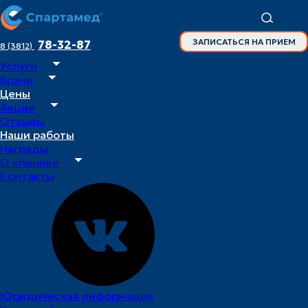
ЗАПИСАТЬСЯ НА ПРИЕМ
78-32-87
8 (3812)
Услуги
Главная
Врачи
Врачи
Цены
Витрук Валентина Витальевна
Акции
Отзывы
Наши работы
Награды
врач –
О клинике
стоматолог-
Контакты
ортопед
Витрук
Валентина
Витальевна
Юридическая информация
Специалист