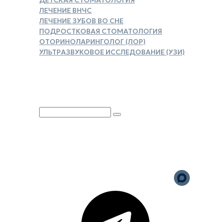
ДЕТСКАЯ СТОМАТОЛОГИЯ
ЛЕЧЕНИЕ ВНЧС
ЛЕЧЕНИЕ ЗУБОВ ВО СНЕ
ПОДРОСТКОВАЯ СТОМАТОЛОГИЯ
ОТОРИНОЛАРИНГОЛОГ (ЛОР)
УЛЬТРАЗВУКОВОЕ ИССЛЕДОВАНИЕ (УЗИ)
ЗАКАЗАТЬ СПРАВКУ ДЛЯ
НАЛОГОВОГО ВЫЧЕТА
Юридическая информация
Политика обработки
персональных данных
Версия для слабовидящих
Карта сайта