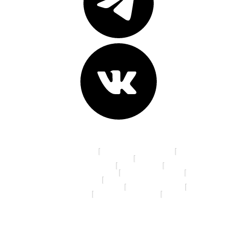
Адреса клиник:
пр. К. Маркса, д. 16
ул. 70 лет Октября, д. 5
Ленинградская площадь, д. 6
ул. Красный Путь, д.105а
пр. Мира, д. 35
ул. 10 лет Октября, д. 113
ул. 22 Апреля, д. 19/1
ул. 5 Кордная, д. 4А
ул. 70 лет Октября, д. 13/3
ул. Дианова, д. 7/3
ул. Ленина, д. 46
ул. Маяковского, д.14
ул. Я. Гашека, д. 16/1
© 2026 Спартамед