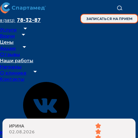
ЗАПИСАТЬСЯ НА ПРИЕМ
78-32-87
8 (3812)
Услуги
Главная
Врачи
Врачи
Цены
Акции
Наши специалисты
Отзывы
Наши работы
Награды
О клинике
Контакты
Отзывы пациентов
ВСЕ ОТЗЫВЫ
ИРИНА
02.08.2026
Юридическая информация