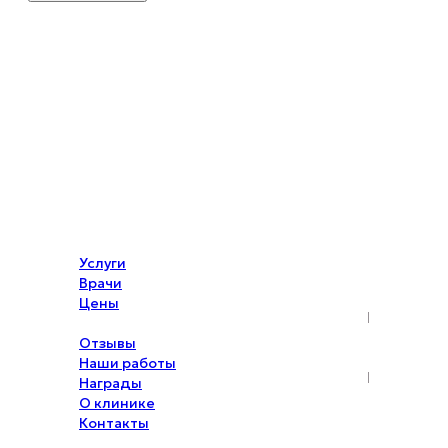
Я согласен (-на) с
условиями обработки
Персональных данных
и ознакомлен с
Политикой конфиденциальности
Я согласен (-на) с
условиями о распространении
Персональных данных
Услуги
Врачи
Цены
Акции
Отзывы
Наши работы
Награды
О клинике
Контакты