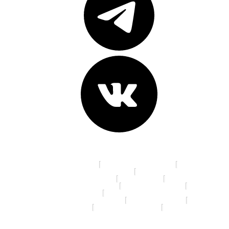
Адреса клиник:
пр. К. Маркса, д. 16
ул. 70 лет Октября, д. 5
Ленинградская площадь, д. 6
ул. Красный Путь, д.105а
пр. Мира, д. 35
ул. 10 лет Октября, д. 113
ул. 22 Апреля, д. 19/1
ул. 5 Кордная, д. 4А
ул. 70 лет Октября, д. 13/3
ул. Дианова, д. 7/3
ул. Ленина, д. 46
ул. Маяковского, д.14
ул. Я. Гашека, д. 16/1