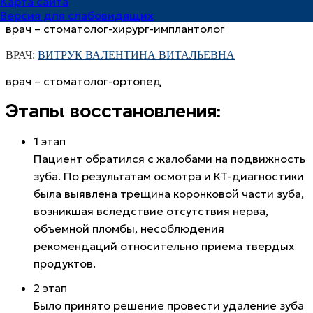
Карта сайта
ВРАЧ:
ФЕЛЬКЕР ВЯЧЕСЛАВ ВЛАДИМИРОВИЧ
Версия для слабовидящих
врач – стоматолог-хирург-имплантолог
ВРАЧ:
ВИТРУК ВАЛЕНТИНА ВИТАЛЬЕВНА
врач – стоматолог-ортопед
Этапы восстановления:
1 этап
Пациент обратился с жалобами на подвижность
зуба. По результатам осмотра и КТ-диагностики
была выявлена трещина коронковой части зуба,
возникшая вследствие отсутствия нерва,
объемной пломбы, несоблюдения
рекомендаций относительно приема твердых
продуктов.
2 этап
Было принято решение провести удаление зуба