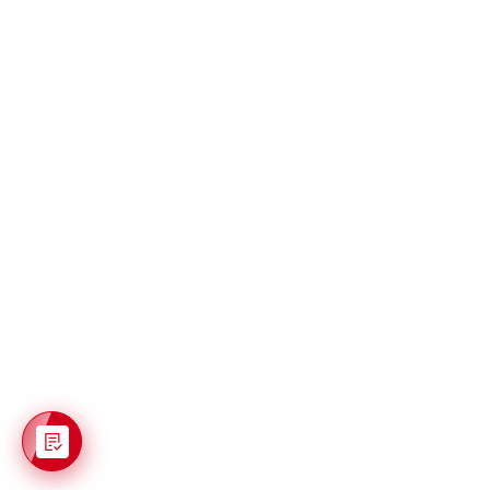
© 2026 Спартамед
Единый колл-центр:
8 (3812) 78-32-87
Почта для обращений:
spartamed@mail.ru
Продвижение сайта itb
Клиника «Спартамед» признана
первой в рейтинге лучших
стоматологий Омской области в 2025
году по результатам премии
ПроДокторов-2025
.
Специалисты «Спартамед» и «Доктор
Добряков» стали лидерами в своих
профессиональных категориях по
результатам премии
ПроДокторов-2025
.