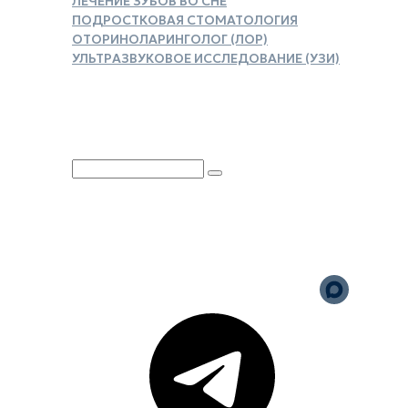
ЛЕЧЕНИЕ ЗУБОВ ВО СНЕ
ПОДРОСТКОВАЯ СТОМАТОЛОГИЯ
ОТОРИНОЛАРИНГОЛОГ (ЛОР)
УЛЬТРАЗВУКОВОЕ ИССЛЕДОВАНИЕ (УЗИ)
ЗАКАЗАТЬ СПРАВКУ ДЛЯ
НАЛОГОВОГО ВЫЧЕТА
Юридическая информация
Политика обработки
персональных данных
Версия для слабовидящих
Карта сайта