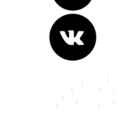
Адреса клиник:
пр. К. Маркса, д. 16
ул. 70 лет Октября, д. 5
Ленинградская площадь, д. 6
ул. Красный Путь, д.105а
пр. Мира, д. 35
ул. 10 лет Октября, д. 113
ул. 22 Апреля, д. 19/1
ул. 5 Кордная, д. 4А
ул. 70 лет Октября, д. 13/3
ул. Дианова, д. 7/3
ул. Ленина, д. 46
ул. Маяковского, д.14
ул. Я. Гашека, д. 16/1
© 2026 Спартамед
Единый колл-центр:
8 (3812) 78-32-87