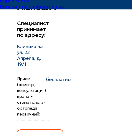
Карта сайта
Аюпович
Версия для слабовидящих
Специалист
принимает
по адресу:
Клиника на
ул. 22
Апреля, д.
19/1
Прием
бесплатно
(осмотр,
консультация)
врача –
стоматолога-
ортопеда
первичный: