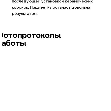
последующей установкой керамических
коронок. Пациентка осталась довольна
результатом.
Фотопротоколы
работы