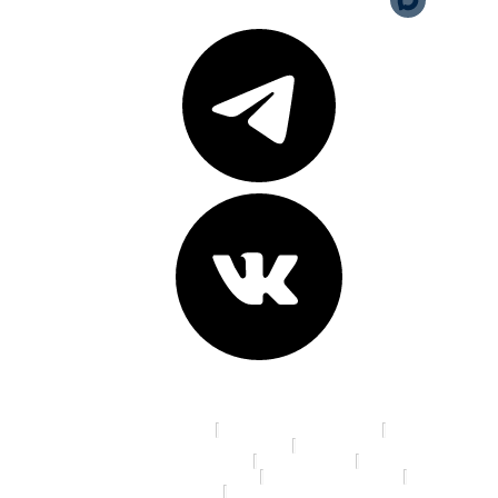
Адреса клиник:
пр. К. Маркса, д. 16
ул. 70 лет Октября, д. 5
Ленинградская площадь, д. 6
ул. Красный Путь, д.105а
пр. Мира, д. 35
ул. 10 лет Октября, д. 113
ул. 22 Апреля, д. 19/1
ул. 5 Кордная, д. 4А