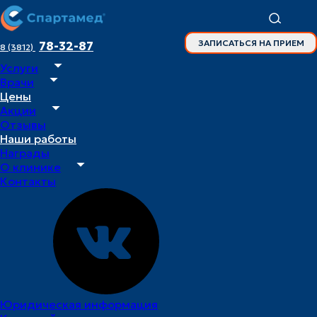
ЗАПИСАТЬСЯ НА ПРИЕМ
78-32-87
8 (3812)
Услуги
Главная
Врачи
Врачи
Цены
Вассерман Марина Леонидовна
Акции
Отзывы
Наши работы
Награды
врач –
О клинике
стоматолог
Контакты
детский
Вассерман
Марина
Леонидовна
Юридическая информация
Специалист