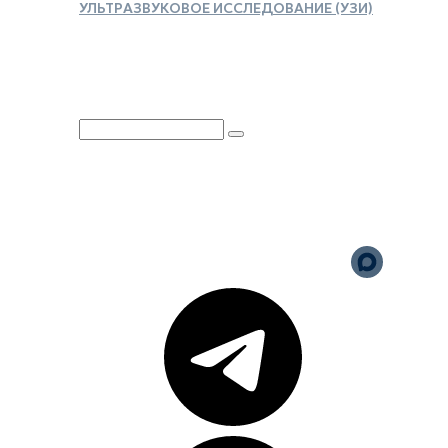
УЛЬТРАЗВУКОВОЕ ИССЛЕДОВАНИЕ (УЗИ)
ЗАКАЗАТЬ СПРАВКУ ДЛЯ
НАЛОГОВОГО ВЫЧЕТА
Юридическая информация
Политика обработки
персональных данных
Версия для слабовидящих
Карта сайта