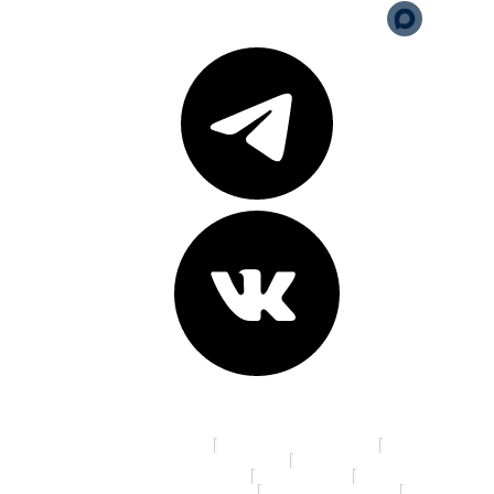
Адреса клиник:
пр. К. Маркса, д. 16
ул. 70 лет Октября, д. 5
Ленинградская площадь, д. 6
ул. Красный Путь, д.105а
пр. Мира, д. 35
ул. 10 лет Октября, д. 113
ул. 22 Апреля, д. 19/1