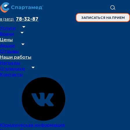
ЗАПИСАТЬСЯ НА ПРИЕМ
78-32-87
8 (3812)
Услуги
Главная
Врачи
Врачи
Цены
Мороговская Ольга Андреевна
Акции
Отзывы
Наши работы
Награды
врач –
О клинике
ортодонт
Контакты
Мороговская
Ольга
Андреевна
Специалист
Юридическая информация
принимает