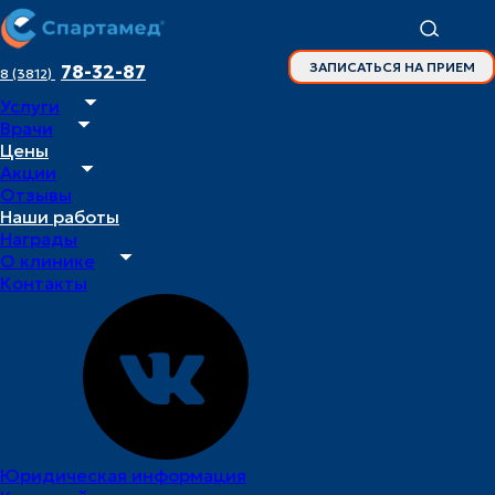
ЗАПИСАТЬСЯ НА ПРИЕМ
78-32-87
8 (3812)
Услуги
Главная
Врачи
Врачи
Цены
Черненко Мария Сергеевна
Акции
Отзывы
Наши работы
Награды
врач –
О клинике
невролог
Контакты
Черненко
Мария
Сергеевна
Специалист
Юридическая информация
принимает