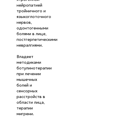
нейропатией
тройничного и
языкоглоточного
нервов,
одонтогенными
болями в лице,
постгерпетическими
невралгиями.
Владеет
методиками
ботулинотерапии
при лечении
мышечных
болей и
сенсорных
расстройств в
области лица,
терапии
мигрени.