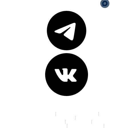
Адреса клиник:
пр. К. Маркса, д. 16
ул. 70 лет Октября, д. 5
Ленинградская площадь, д. 6
ул. Красный Путь, д.105а
пр. Мира, д. 35
ул. 10 лет Октября, д. 113
ул. 22 Апреля, д. 19/1