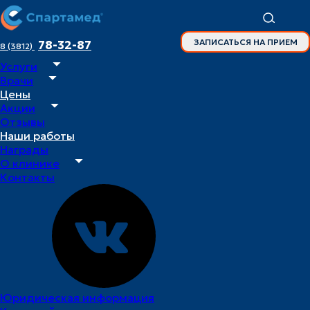
ЗАПИСАТЬСЯ НА ПРИЕМ
78-32-87
8 (3812)
Услуги
Главная
Врачи
Врачи
Цены
Белоусова Мария Михайловна
Акции
Отзывы
Наши работы
Награды
врач –
О клинике
стоматолог-
Контакты
терапевт
Белоусова
Мария
Михайловна
Юридическая информация
Специалист