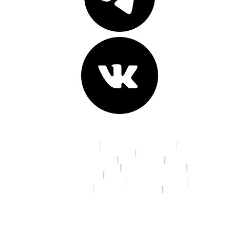
Адреса клиник:
пр. К. Маркса, д. 16
ул. 70 лет Октября, д. 5
Ленинградская площадь, д. 6
ул. Красный Путь, д.105а
пр. Мира, д. 35
ул. 10 лет Октября, д. 113
ул. 22 Апреля, д. 19/1
ул. 5 Кордная, д. 4А
ул. 70 лет Октября, д. 13/3
ул. Дианова, д. 7/3
ул. Ленина, д. 46
ул. Маяковского, д.14
ул. Я. Гашека, д. 16/1
© 2026 Спартамед