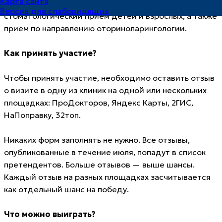
Карта сайта
«Спартамед» и «Доктор Добряков», ведущие
Версия для слабовидящих
стоматологический прием детей и взрослых, а также
прием по направлению оториноларингологии.
Как принять участие?
Чтобы принять участие, необходимо оставить отзыв
о визите в одну из клиник на одной или нескольких
площадках: ПроДокторов, Яндекс Карты, 2ГИС,
НаПоправку, 32топ.
Никаких форм заполнять не нужно. Все отзывы,
опубликованные в течение июля, попадут в список
претендентов. Больше отзывов — выше шансы.
Каждый отзыв на разных площадках засчитывается
как отдельный шанс на победу.
Что можно выиграть?