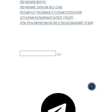
ЛЕЧЕНИЕ ВНЧС
ЛЕЧЕНИЕ ЗУБОВ ВО СНЕ
ПОДРОСТКОВАЯ СТОМАТОЛОГИЯ
ОТОРИНОЛАРИНГОЛОГ (ЛОР)
УЛЬТРАЗВУКОВОЕ ИССЛЕДОВАНИЕ (УЗИ)
ЗАКАЗАТЬ СПРАВКУ ДЛЯ
НАЛОГОВОГО ВЫЧЕТА
Юридическая информация
Политика обработки
персональных данных
Версия для слабовидящих
Карта сайта