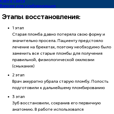
Карта сайта
Версия для слабовидящих
врач – стоматолог-терапевт
Этапы восстановления:
1 этап
Старая пломба давно потеряла свою форму и
значительно просела. Пациенту предстояло
лечение на брекетах, поэтому необходимо было
заменить все старые пломбы для получения
правильной, физиологической окклюзии
(смыкания)
2 этап
Врач аккуратно убрала старую пломбу. Полость
подготовили к дальнейшему пломбированию
3 этап
Зуб восстановили, сохранив его первичную
анатомию. В работе использовался