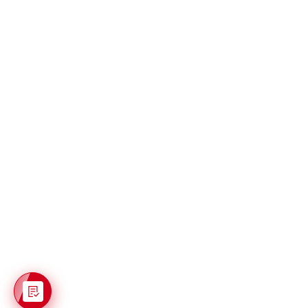
© 2026 Спартамед
Единый колл-центр:
8 (3812) 78-32-87
Почта для обращений:
spartamed@mail.ru
Продвижение сайта itb
Клиника «Спартамед» признана
первой в рейтинге лучших
стоматологий Омской области в 2025
году по результатам премии
ПроДокторов-2025
.
Специалисты «Спартамед» и «Доктор
Добряков» стали лидерами в своих
профессиональных категориях по
результатам премии
ПроДокторов-2025
.