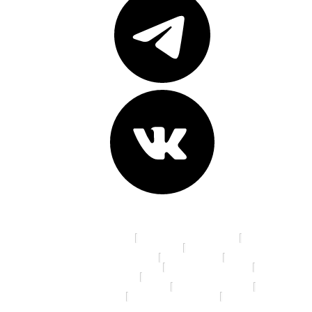
Адреса клиник:
пр. К. Маркса, д. 16
ул. 70 лет Октября, д. 5
Ленинградская площадь, д. 6
ул. Красный Путь, д.105а
пр. Мира, д. 35
ул. 10 лет Октября, д. 113
ул. 22 Апреля, д. 19/1
ул. 5 Кордная, д. 4А
ул. 70 лет Октября, д. 13/3
ул. Дианова, д. 7/3
ул. Ленина, д. 46
ул. Маяковского, д.14
ул. Я. Гашека, д. 16/1