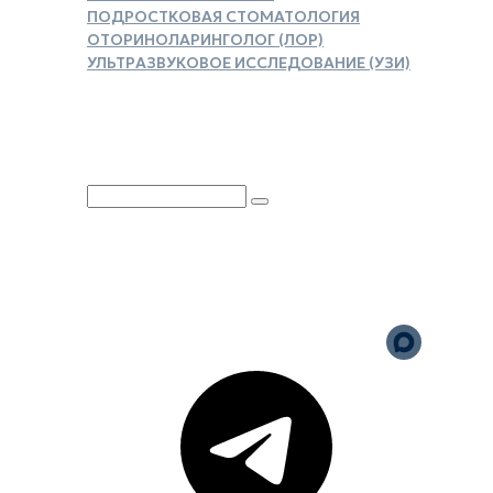
ПОДРОСТКОВАЯ СТОМАТОЛОГИЯ
ОТОРИНОЛАРИНГОЛОГ (ЛОР)
УЛЬТРАЗВУКОВОЕ ИССЛЕДОВАНИЕ (УЗИ)
ЗАКАЗАТЬ СПРАВКУ ДЛЯ
НАЛОГОВОГО ВЫЧЕТА
Юридическая информация
Политика обработки
персональных данных
Версия для слабовидящих
Карта сайта