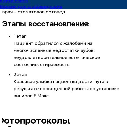
Карта сайта
ВРАЧ:
ТОЛСТОКУЛАКОВ АЛЕКСАНДР ВИКТОРОВИЧ
Версия для слабовидящих
врач – стоматолог-ортопед
Этапы восстановления:
1 этап
Пациент обратился с жалобами на
многочисленные недостатки зубов:
неудовлетворительное эстетическое
состояние, стираемость.
2 этап
Красивая улыбка пациентки достигнута в
результате проведенной работы по установке
виниров Е.Макс.
Фотопротоколы