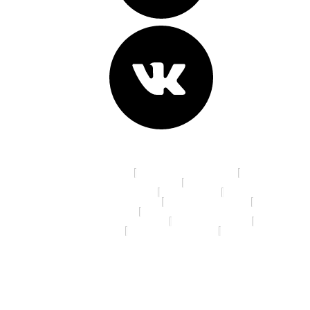
Адреса клиник:
пр. К. Маркса, д. 16
ул. 70 лет Октября, д. 5
Ленинградская площадь, д. 6
ул. Красный Путь, д.105а
пр. Мира, д. 35
ул. 10 лет Октября, д. 113
ул. 22 Апреля, д. 19/1
ул. 5 Кордная, д. 4А
ул. 70 лет Октября, д. 13/3
ул. Дианова, д. 7/3
ул. Ленина, д. 46
ул. Маяковского, д.14
ул. Я. Гашека, д. 16/1
© 2026 Спартамед
Единый колл-центр:
8 (3812) 78-32-87