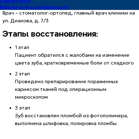
Карта сайта
ВРАЧ:
ЛОГУНОВ ВИТАЛИЙ ВЛАДИМИРОВИЧ
Версия для слабовидящих
Врач – стоматолог-ортопед, главный врач клиники на
ул. Дианова, д. 7/3
Этапы восстановления:
1 этап
Пациент обратился с жалобами на изменение
цвета зуба, кратковременные боли от сладкого
2 этап
Проведено препарирование пораженных
кариесом тканей под операционным
микроскопом
3 этап
Зуб восстановлен пломбой из фотополимера,
выполнена шлифовка, полировка пломбы