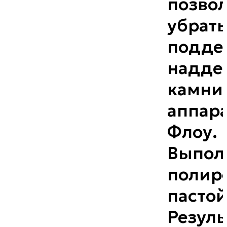
позво
убрать
подде
надде
камни,
аппара
Флоу.
Выпол
полир
пастой
Резуль