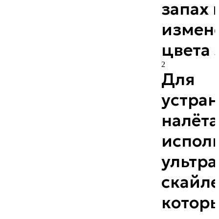
запах 
измен
цвета 
2
Для
устра
налёта
испол
ультра
скайле
котор