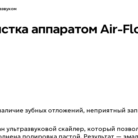
азвуком
тка аппаратом Air-Fl
аличие зубных отложений, неприятный запа
ан ультразвуковой скайлер, который позв
олнена полировка пастой. Результат — эма