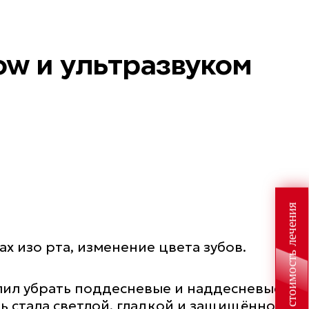
ow и ультразвуком
Узнайте стоимость лечения
х изо рта, изменение цвета зубов.
олил убрать поддесневые и наддесневые
ль стала светлой, гладкой и защищённой