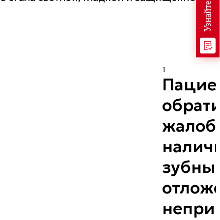
1
Пацие
обрати
жалоб
налич
зубны
отлож
непри