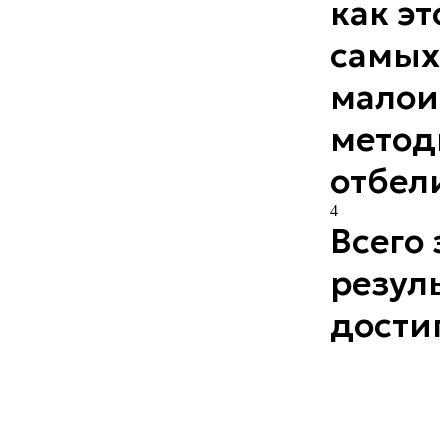
как эт
самых
малои
метод
отбел
4
Всего з
резуль
достиг