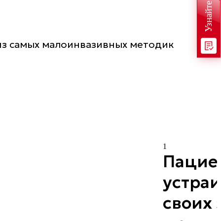
 из самых малоинвазивных методик
1
Пацие
устраи
своих 