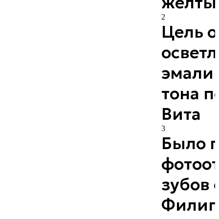
желты
2
Цель 
освет
эмали 
тона п
Вита
3
Было 
фотоо
зубов 
Филипс