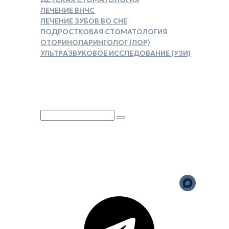
ЛЕЧЕНИЕ ВНЧС
ЛЕЧЕНИЕ ЗУБОВ ВО СНЕ
ПОДРОСТКОВАЯ СТОМАТОЛОГИЯ
ОТОРИНОЛАРИНГОЛОГ (ЛОР)
УЛЬТРАЗВУКОВОЕ ИССЛЕДОВАНИЕ (УЗИ)
ЗАКАЗАТЬ СПРАВКУ ДЛЯ
НАЛОГОВОГО ВЫЧЕТА
Юридическая информация
Политика обработки
персональных данных
Версия для слабовидящих
Карта сайта