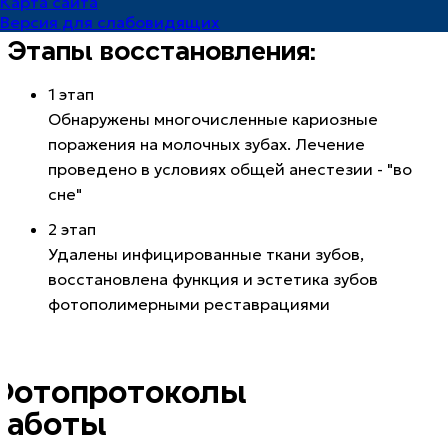
Карта сайта
стоматолог
Версия для слабовидящих
Этапы восстановления:
1 этап
Обнаружены многочисленные кариозные
поражения на молочных зубах. Лечение
проведено в условиях общей анестезии - "во
сне"
2 этап
Удалены инфицированные ткани зубов,
восстановлена функция и эстетика зубов
фотополимерными реставрациями
Фотопротоколы
работы