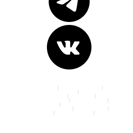
Адреса клиник:
пр. К. Маркса, д. 16
ул. 70 лет Октября, д. 5
Ленинградская площадь, д. 6
ул. Красный Путь, д.105а
пр. Мира, д. 35
ул. 10 лет Октября, д. 113
ул. 22 Апреля, д. 19/1
ул. 5 Кордная, д. 4А
ул. 70 лет Октября, д. 13/3
ул. Дианова, д. 7/3
ул. Ленина, д. 46
ул. Маяковского, д.14
ул. Я. Гашека, д. 16/1
© 2026 Спартамед