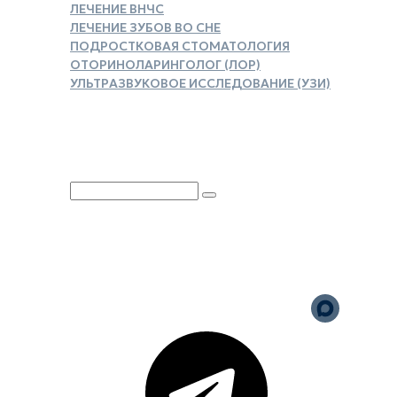
ЛЕЧЕНИЕ ВНЧС
ЛЕЧЕНИЕ ЗУБОВ ВО СНЕ
ПОДРОСТКОВАЯ СТОМАТОЛОГИЯ
ОТОРИНОЛАРИНГОЛОГ (ЛОР)
УЛЬТРАЗВУКОВОЕ ИССЛЕДОВАНИЕ (УЗИ)
ЗАКАЗАТЬ СПРАВКУ ДЛЯ
НАЛОГОВОГО ВЫЧЕТА
Юридическая информация
Политика обработки
персональных данных
Версия для слабовидящих
Карта сайта