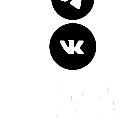
Адреса клиник:
пр. К. Маркса, д. 16
ул. 70 лет Октября, д. 5
Ленинградская площадь, д. 6
ул. Красный Путь, д.105а
пр. Мира, д. 35
ул. 10 лет Октября, д. 113
ул. 22 Апреля, д. 19/1
ул. 5 Кордная, д. 4А
ул. 70 лет Октября, д. 13/3
ул. Дианова, д. 7/3
ул. Ленина, д. 46
ул. Маяковского, д.14
ул. Я. Гашека, д. 16/1
© 2026 Спартамед