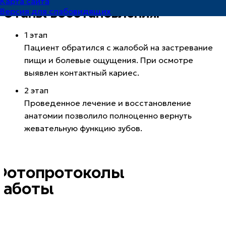
Карта сайта
Этапы восстановления:
Версия для слабовидящих
1 этап
Пациент обратился с жалобой на застревание
пищи и болевые ощущения. При осмотре
выявлен контактный кариес.
2 этап
Проведенное лечение и восстановление
анатомии позволило полноценно вернуть
жевательную функцию зубов.
Фотопротоколы
работы