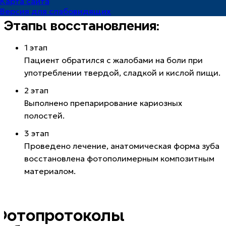
Карта сайта
врач клиники на ул.5 Кордная, 4А
Версия для слабовидящих
Этапы восстановления:
1 этап
Пациент обратился с жалобами на боли при
употреблении твердой, сладкой и кислой пищи.
2 этап
Выполнено препарирование кариозных
полостей.
3 этап
Проведено лечение, анатомическая форма зуба
восстановлена фотополимерным композитным
материалом.
Фотопротоколы