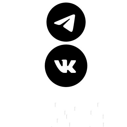
Адреса клиник:
пр. К. Маркса, д. 16
ул. 70 лет Октября, д. 5
Ленинградская площадь, д. 6
ул. Красный Путь, д.105а
пр. Мира, д. 35
ул. 10 лет Октября, д. 113
ул. 22 Апреля, д. 19/1
ул. 5 Кордная, д. 4А
ул. 70 лет Октября, д. 13/3
ул. Дианова, д. 7/3