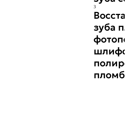
3
Восст
зуба п
фотоп
шлифо
полир
пломб