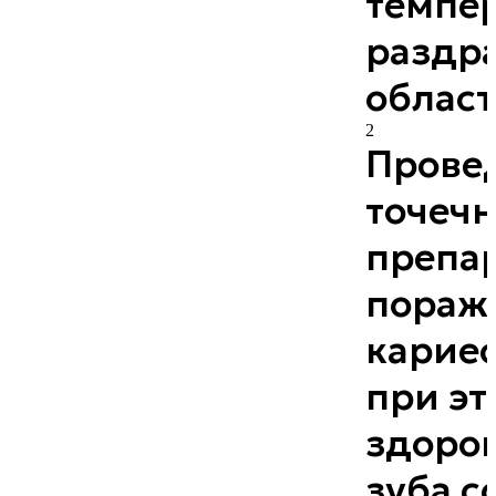
темпе
раздр
област
2
Прове
точечн
препа
пораж
кариес
при эт
здоро
зуба с