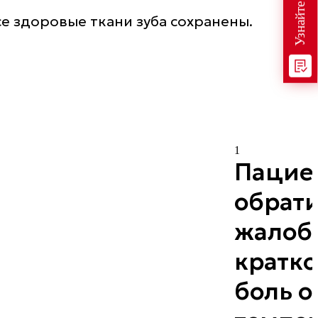
е здоровые ткани зуба сохранены.
1
Пацие
обрати
жалоб
кратк
боль о