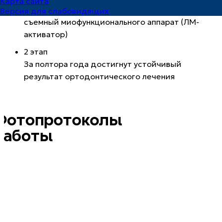
Карта сайта
Для коррекции прикуса был использован
Версия для слабовидящих
съемный миофункционального аппарат (ЛМ-
активатор)
2 этап
За полтора года достигнут устойчивый
результат ортодонтического лечения
Фотопротоколы
работы