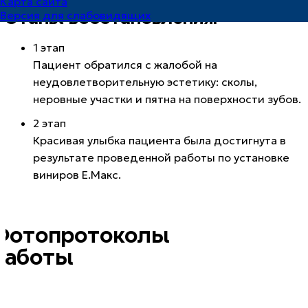
Карта сайта
Этапы восстановления:
Версия для слабовидящих
1 этап
Пациент обратился с жалобой на
неудовлетворительную эстетику: сколы,
неровные участки и пятна на поверхности зубов.
2 этап
Красивая улыбка пациента была достигнута в
результате проведенной работы по установке
виниров Е.Макс.
Фотопротоколы
работы