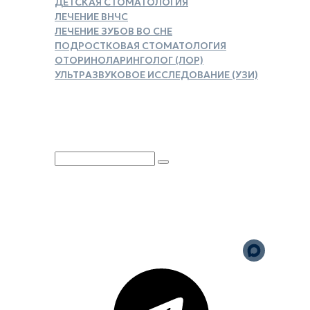
ДЕТСКАЯ СТОМАТОЛОГИЯ
ЛЕЧЕНИЕ ВНЧС
ЛЕЧЕНИЕ ЗУБОВ ВО СНЕ
ПОДРОСТКОВАЯ СТОМАТОЛОГИЯ
ОТОРИНОЛАРИНГОЛОГ (ЛОР)
УЛЬТРАЗВУКОВОЕ ИССЛЕДОВАНИЕ (УЗИ)
ЗАКАЗАТЬ СПРАВКУ ДЛЯ
НАЛОГОВОГО ВЫЧЕТА
Юридическая информация
Политика обработки
персональных данных
Версия для слабовидящих
Карта сайта