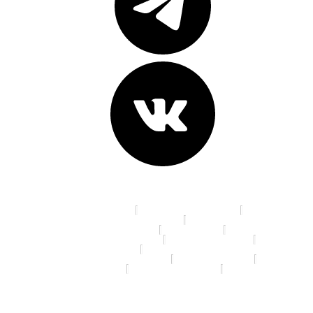
Адреса клиник:
пр. К. Маркса, д. 16
ул. 70 лет Октября, д. 5
Ленинградская площадь, д. 6
ул. Красный Путь, д.105а
пр. Мира, д. 35
ул. 10 лет Октября, д. 113
ул. 22 Апреля, д. 19/1
ул. 5 Кордная, д. 4А
ул. 70 лет Октября, д. 13/3
ул. Дианова, д. 7/3
ул. Ленина, д. 46
ул. Маяковского, д.14
ул. Я. Гашека, д. 16/1
© 2026 Спартамед