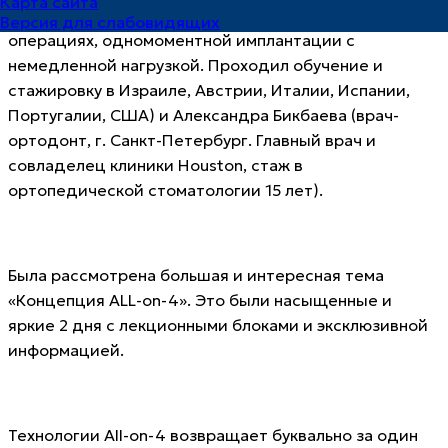
Карта сайта
Специализируется на сложных костнопластических
Версия для слабовидящих
операциях, одномоментной имплантации с
немедленной нагрузкой. Проходил обучение и
стажировку в Израиле, Австрии, Италии, Испании,
Португалии, США) и Александра Бикбаева (врач-
ортодонт, г. Санкт-Петербург. Главный врач и
совладелец клиники Houston, стаж в
ортопедической стоматологии 15 лет).
Была рассмотрена большая и интересная тема
«Концепция ALL-on-4». Это были насыщенные и
яркие 2 дня с лекционными блоками и эксклюзивной
информацией.
Технологии All-on-4 возвращает буквально за один