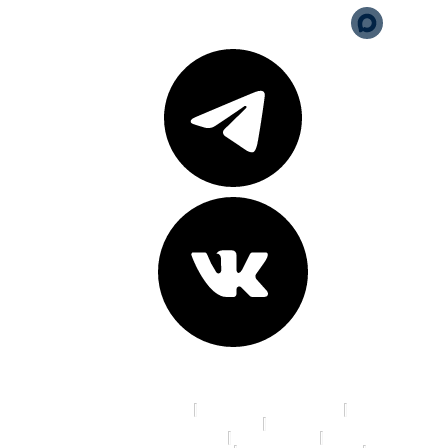
Адреса клиник:
пр. К. Маркса, д. 16
ул. 70 лет Октября, д. 5
Ленинградская площадь, д. 6
ул. Красный Путь, д.105а
пр. Мира, д. 35