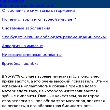
Карта сайта
Симптомы отторжения сразу после имплантации
Версия для слабовидящих
Отсроченные симптомы отторжения
Почему отторгается зубной имплант?
Системные заболевания
Что будет, если не соблюдать рекомендации врача?
Аллергия на имплант
Низкокачественные импланты
Врачебная ошибка
В 95-97% случаев зубные импланты благополучно
приживаются, а это очень высокий показатель. Этими
успехами имплантология обязана прежде всего
материалу титану, из которого изготавливаются
зубные импланты. Главным качеством, за которое
стоматологи так полюбили этот материал, является
не легкость, а его абсолютная биоинертность -